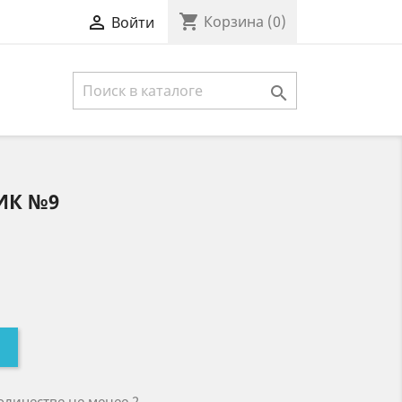
shopping_cart

Корзина
(0)
Войти

ИК №9
оличестве не менее 2.